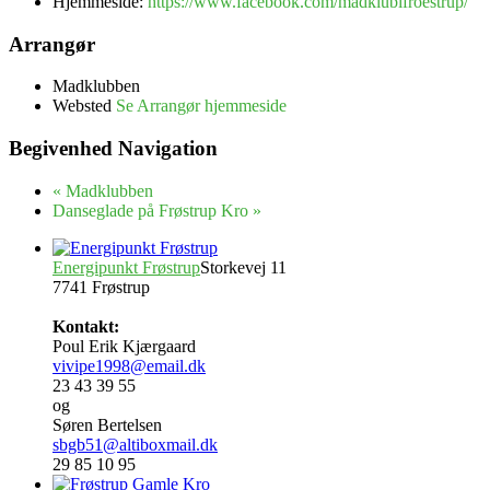
Hjemmeside:
https://www.facebook.com/madklubifroestrup/
Arrangør
Madklubben
Websted
Se Arrangør hjemmeside
Begivenhed Navigation
«
Madklubben
Danseglade på Frøstrup Kro
»
Energipunkt Frøstrup
Storkevej 11
7741 Frøstrup
Kontakt:
Poul Erik Kjærgaard
vivipe1998@email.dk
23 43 39 55
og
Søren Bertelsen
sbgb51@altiboxmail.dk
29 85 10 95