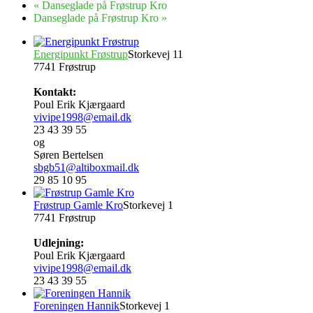
«
Danseglade på Frøstrup Kro
Danseglade på Frøstrup Kro
»
Energipunkt Frøstrup
Storkevej 11
7741 Frøstrup
Kontakt:
Poul Erik Kjærgaard
vivipe1998@email.dk
23 43 39 55
og
Søren Bertelsen
sbgb51@altiboxmail.dk
29 85 10 95
Frøstrup Gamle Kro
Storkevej 1
7741 Frøstrup
Udlejning:
Poul Erik Kjærgaard
vivipe1998@email.dk
23 43 39 55
Foreningen Hannik
Storkevej 1