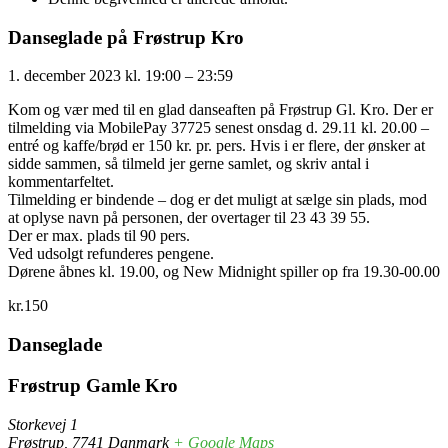
Danseglade på Frøstrup Kro
1. december 2023
kl.
19:00
–
23:59
Kom og vær med til en glad danseaften på Frøstrup Gl. Kro. Der er
tilmelding via MobilePay 37725 senest onsdag d. 29.11 kl. 20.00 –
entré og kaffe/brød er 150 kr. pr. pers. Hvis i er flere, der ønsker at
sidde sammen, så tilmeld jer gerne samlet, og skriv antal i
kommentarfeltet.
Tilmelding er bindende – dog er det muligt at sælge sin plads, mod
at oplyse navn på personen, der overtager til 23 43 39 55.
Der er max. plads til 90 pers.
Ved udsolgt refunderes pengene.
Dørene åbnes kl. 19.00, og New Midnight spiller op fra 19.30-00.00
kr.150
Danseglade
Frøstrup Gamle Kro
Storkevej 1
Frøstrup
,
7741
Danmark
+ Google Maps