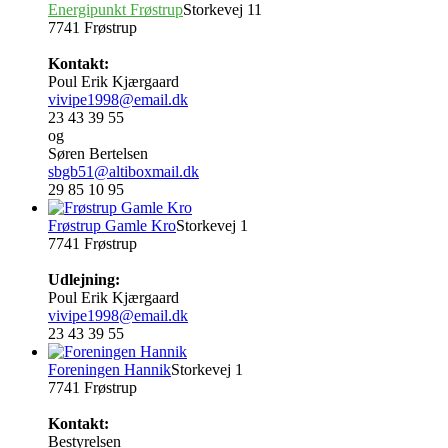
Energipunkt Frøstrup
Storkevej 11
7741 Frøstrup
Kontakt:
Poul Erik Kjærgaard
vivipe1998@email.dk
23 43 39 55
og
Søren Bertelsen
sbgb51@altiboxmail.dk
29 85 10 95
Frøstrup Gamle Kro
Storkevej 1
7741 Frøstrup
Udlejning:
Poul Erik Kjærgaard
vivipe1998@email.dk
23 43 39 55
Foreningen Hannik
Storkevej 1
7741 Frøstrup
Kontakt:
Bestyrelsen