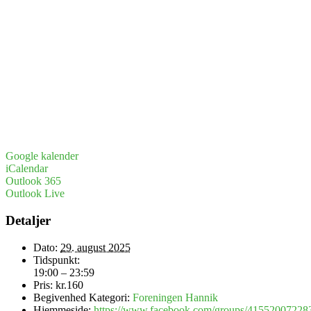
Google kalender
iCalendar
Outlook 365
Outlook Live
Detaljer
Dato:
29. august 2025
Tidspunkt:
19:00 – 23:59
Pris:
kr.160
Begivenhed Kategori:
Foreningen Hannik
Hjemmeside:
https://www.facebook.com/groups/41552007228