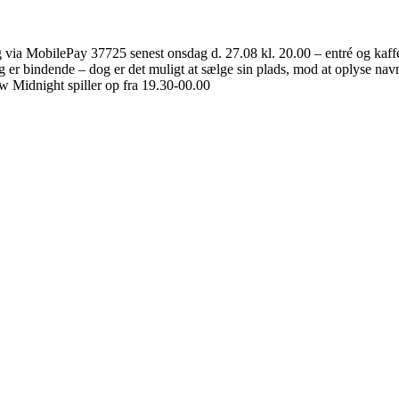
via MobilePay 37725 senest onsdag d. 27.08 kl. 20.00 – entré og kaffe/b
ng er bindende – dog er det muligt at sælge sin plads, mod at oplyse nav
w Midnight spiller op fra 19.30-00.00