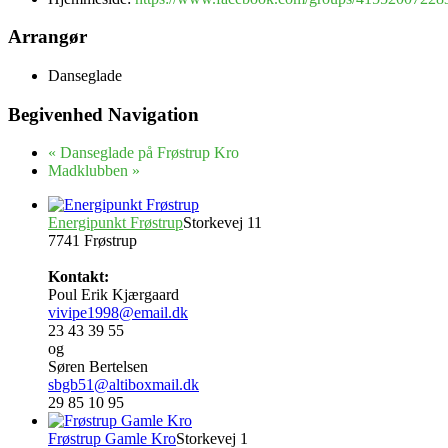
Arrangør
Danseglade
Begivenhed Navigation
«
Danseglade på Frøstrup Kro
Madklubben
»
Energipunkt Frøstrup
Storkevej 11
7741 Frøstrup
Kontakt:
Poul Erik Kjærgaard
vivipe1998@email.dk
23 43 39 55
og
Søren Bertelsen
sbgb51@altiboxmail.dk
29 85 10 95
Frøstrup Gamle Kro
Storkevej 1